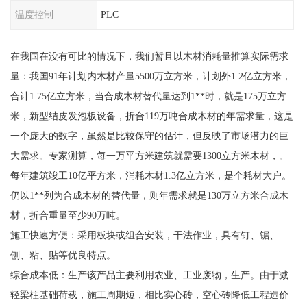
温度控制
PLC
在我国在没有可比的情况下，我们暂且以木材消耗量推算实际需求
量：我国91年计划内木材产量5500万立方米，计划外1.2亿立方米，
合计1.75亿立方米，当合成木材替代量达到1**时，就是175万立方
米，新型结皮发泡板设备，折合119万吨合成木材的年需求量，这是
一个庞大的数字，虽然是比较保守的估计，但反映了市场潜力的巨
大需求。专家测算，每一万平方米建筑就需要1300立方米木材，。
每年建筑竣工10亿平方米，消耗木材1.3亿立方米，是个耗材大户。
仍以1**列为合成木材的替代量，则年需求就是130万立方米合成木
材，折合重量至少90万吨。
施工快速方便：采用板块或组合安装，干法作业，具有钉、锯、
刨、粘、贴等优良特点。
综合成本低：生产该产品主要利用农业、工业废物，生产。由于减
轻梁柱基础荷载，施工周期短，相比实心砖，空心砖降低工程造价