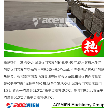
高隔热性 发泡菱/水泥防火门芯板的闭孔率>95**,使用其技术生产
的防火门芯板导热系数只有0.055～0.07W/mk,可充分满足防火门的隔
热需要。根据南京国泰消防集团在固定灭火系统和耐火构件质量监
督检验中*整门应用中的检测,我单位发泡菱/水泥防火门芯板木质门
1.5 h ,背面平均温升52.3℃,*高单点温升89.6℃。钢质门0.5 h ,背面平
均温升30.3℃ ,*高单点温升60.7℃。