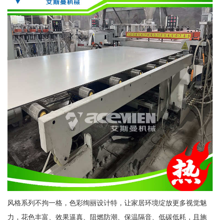
风格系列不拘一格，色彩绚丽设计特，让家居环境绽放更多视觉魅
力，花色丰富、效果逼真、阻燃防潮、保温隔音、低碳低耗，且施