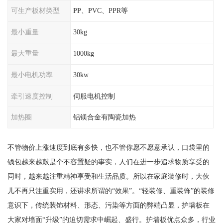
可生产板材类型
PP、PVC、PPR等
最小重量
30kg
最大重量
1000kg
最小电机功率
30kw
牵引速度控制
伺服电机控制
加热圈
铝镁合金有陶瓷加热
不管物价上涨速度到底有多快，也不管你愿不愿意承认，口袋里的
钱包越来越鼓是个不容置疑的事实，人们在进一步追求物质享受的
同时，越来越注重精神享受和生活品质。所以在家庭装修时，大伙
儿不再只注重实用，还讲求所谓的“效果”。“轻装修、重装饰”的装修
意识下，传统装饰材料、形态、污染等方面的弊端凸显，护墙板在
大家对墙面“升级”的迫切需求中崛起、盛行。护墙板优点众多，行业