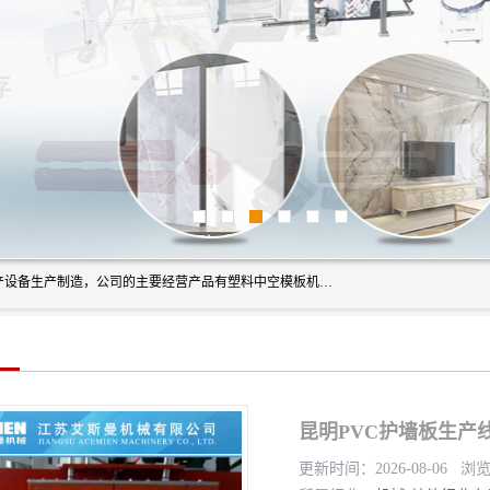
艾斯曼(张家港)技术工程设备有限公司是一家以新型建材生产设备生产制造，公司的主要经营产品有塑料中空模板机器、PET片材设备、可降解餐盒设备、树脂瓦设备、管材生产线、琉璃瓦设备等，艾斯曼机械在国内及国外享有较高盛誉拥有众多长期合作的老客户。
昆明PVC护墙板生产
更新时间：2026-08-06 浏