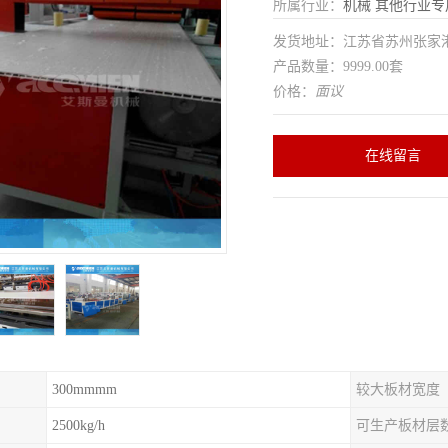
所属行业：
机械
其他行业专
发货地址：江苏省苏州张家
产品数量：9999.00套
价格：
面议
在线留言
300mmmm
较大板材宽度
2500kg/h
可生产板材层