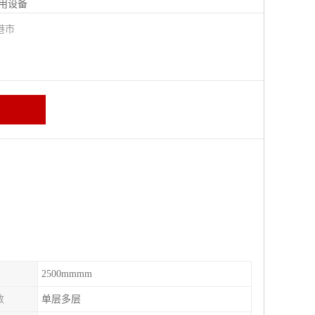
用设备
港市
2500mmmm
数
单层多层