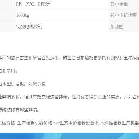
PP、PVC、PPR等
较小重量
1000kg
较小电机功率
伺服电机控制
加热圈
年前的欧洲古堡和皇宫首先运用，时至昔日护墙板更多的在别墅和五星级
尝和享用。
由木塑护墙板厂为您诉说
业弊端多多，谁能有效克服这些弊端，让消费者得到真正的实惠，并为合
传统装修有哪些弊端。
机械价格 生产墙板机器价格 pvc生态木护墙板设备 竹木纤维墙板生产机器