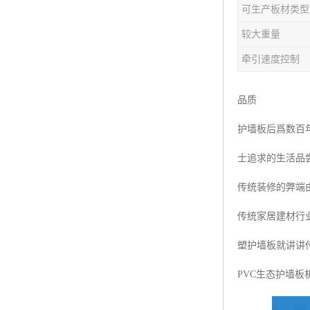
可生产板材类型
塑料板材生产线
较大重量
碳晶板生产线
牵引速度控制
长城板设备
品质
PET片材设备
护墙板后爲数百
树脂瓦设备
士追求的生活品
琉璃瓦设备
传统装修的弊端
塑料中空模板机器
传统家居建材行
管材生产线
塑护墙板就讲讲
PVC生态护墙板