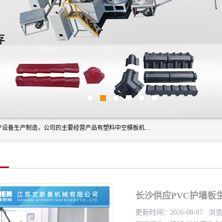
艾斯曼(张家港)技术工程设备有限公司是一家以新型建材生产设备生产制造，公司的主要经营产品有塑料中空模板机器、PET片材设备、可降解餐盒设备、树脂瓦设备、管材生产线、琉璃瓦设备等，艾斯曼机械在国内及国外享有较高盛誉拥有众多长期合作的老客户。
长沙供应PVC护墙板
更新时间：2026-08-07 浏