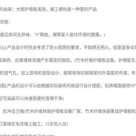
由来：木塑护墙板美观，施工便利是一种更的产品
大优势：
”(安装后房间无异味、“0”释放，保障家人居住环境的健康。)
全省心(产品设计时完全考虑了防火阻燃的要求，不助燃无明火，给家庭安全
面装修，远离墙体渗漏产生霉变的困扰。)竹木纤维护墙板设备，护墙板
自身的透气孔，加上其特的造型设计，能够有效的阻隔室内外温度的传递，冬
搭配(产品的设计可以由根据实际装修风格自行设计搭配，玩转墙面装修DI
面写写画画可以快速简便的清理干净)
度高，抗冲击力强)竹木纤维快装护墙板设备厂家，竹木纤维快装集成护墙板
过钉直接在毛坯墙上施工，15天包入住)