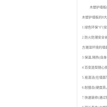
木塑护墙板的
木塑护墙板的8
1.绿色环保“0
2.防火防潮安
方潮湿环境的墙
3.保温,隔热(
4.百变造型随心
5.易清洁(在墙
6.耐撞击(硬
7.快速装修(通