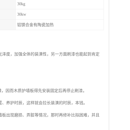
30kg
30kw
铝镁合金有陶瓷加热
光泽度，加强全体的装潢性，另一方面刷漆也能起到肯定
潢，因而木质护墙板得先安装固定后再停止刷漆。
置、养护时辰，这样就会拉长装潢的时辰，本钱。
墙板出现磨损、弄脏等情况，那时再修补比拟困难，并且