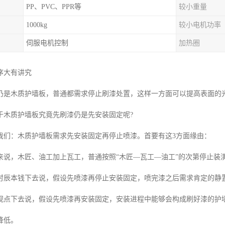
PP、PVC、PPR等
较小重量
1000kg
较小电机功率
伺服电机控制
加热圈
序大有讲究
仍是木质护墙板，普通都需求停止刷漆处置，这样一方面可以提高表面的
于木质护墙板究竟先刷漆仍是先安装固定呢?
我们：木质护墙板需求先安装固定再停止喷漆。首要有这3方面缘由：
来说，木匠、油工加上瓦工，普通按照“木匠—瓦工—油工”的次第停止装
时辰本钱下去说，假设先喷漆再停止安装固定，喷完漆之后需求肯定的静
视点下去说，假设先喷漆再安装固定，安装进程中能够会构成刷好漆的护
降低。