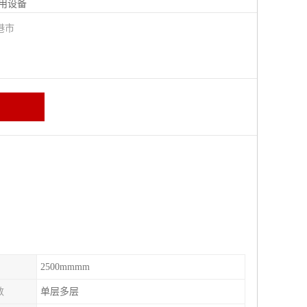
用设备
港市
2500mmmm
数
单层多层