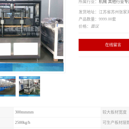
所属行业：
机械
其他行业专
发货地址：江苏省苏州张家
产品数量：9999.00套
价格：
面议
在线留言
300mmmm
较大板材宽度
2500kg/h
可生产板材层