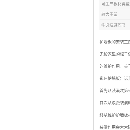
可生产板材类型
塑料板材生产线
较大重量
碳晶板生产线
牵引速度控制
长城板设备
护墙板的安装工
PET片材设备
无论家里的柜子
树脂瓦设备
的维护作用。关
琉璃瓦设备
郑州护墙板告诉
塑料中空模板机器
首先从装潢次第
管材生产线
其次从浪费装潢
终从维护护墙板
装潢作用会大大