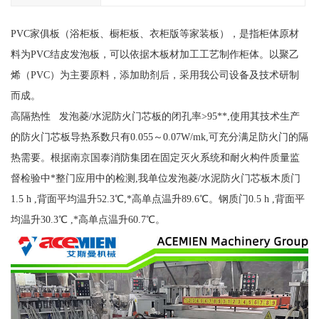
PVC家俱板（浴柜板、橱柜板、衣柜版等家装板），是指柜体原材
料为PVC结皮发泡板，可以依据木板材加工工艺制作柜体。以聚乙
烯（PVC）为主要原料，添加助剂后，采用我公司设备及技术研制
而成。
高隔热性 发泡菱/水泥防火门芯板的闭孔率>95**,使用其技术生产
的防火门芯板导热系数只有0.055～0.07W/mk,可充分满足防火门的隔
热需要。根据南京国泰消防集团在固定灭火系统和耐火构件质量监
督检验中*整门应用中的检测,我单位发泡菱/水泥防火门芯板木质门
1.5 h ,背面平均温升52.3℃,*高单点温升89.6℃。钢质门0.5 h ,背面平
均温升30.3℃ ,*高单点温升60.7℃。