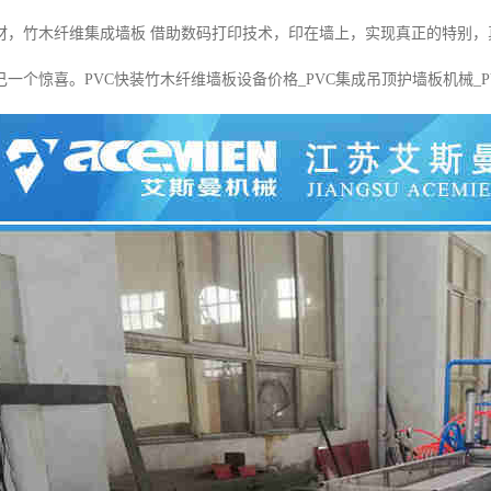
材，竹木纤维集成墙板 借助数码打印技术，印在墙上，实现真正的特别，
一个惊喜。PVC快装竹木纤维墙板设备价格_PVC集成吊顶护墙板机械_