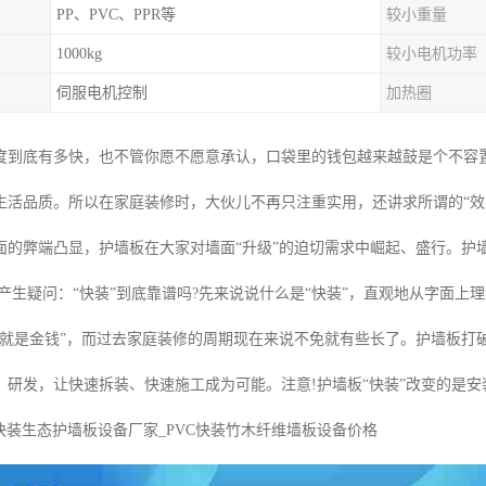
PP、PVC、PPR等
较小重量
1000kg
较小电机功率
伺服电机控制
加热圈
度到底有多快，也不管你愿不愿意承认，口袋里的钱包越来越鼓是个不容
生活品质。所以在家庭装修时，大伙儿不再只注重实用，还讲求所谓的“效
面的弊端凸显，护墙板在大家对墙面“升级”的迫切需求中崛起、盛行。护
就产生疑问：“快装”到底靠谱吗?先来说说什么是“快装”，直观地从字面
间就是金钱”，而过去家庭装修的周期现在来说不免就有些长了。护墙板打
研发，让快速拆装、快速施工成为可能。注意!护墙板“快装”改变的是安装速
c快装生态护墙板设备厂家_PVC快装竹木纤维墙板设备价格