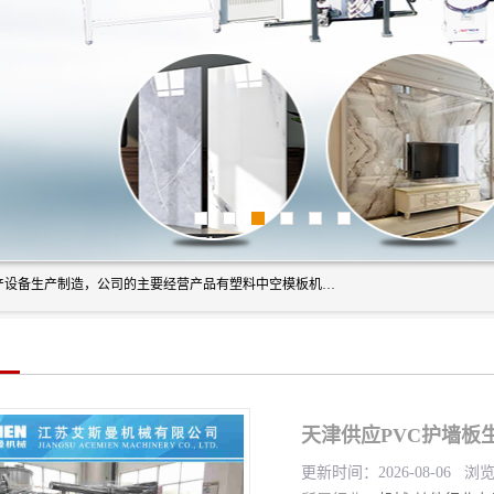
艾斯曼(张家港)技术工程设备有限公司是一家以新型建材生产设备生产制造，公司的主要经营产品有塑料中空模板机器、PET片材设备、可降解餐盒设备、树脂瓦设备、管材生产线、琉璃瓦设备等，艾斯曼机械在国内及国外享有较高盛誉拥有众多长期合作的老客户。
天津供应PVC护墙板
更新时间：2026-08-06 浏