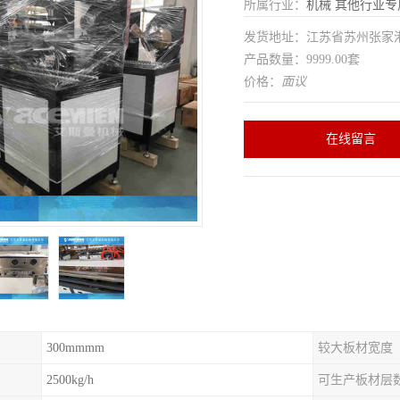
所属行业：
机械
其他行业专
发货地址：江苏省苏州张家
产品数量：9999.00套
价格：
面议
在线留言
300mmmm
较大板材宽度
2500kg/h
可生产板材层