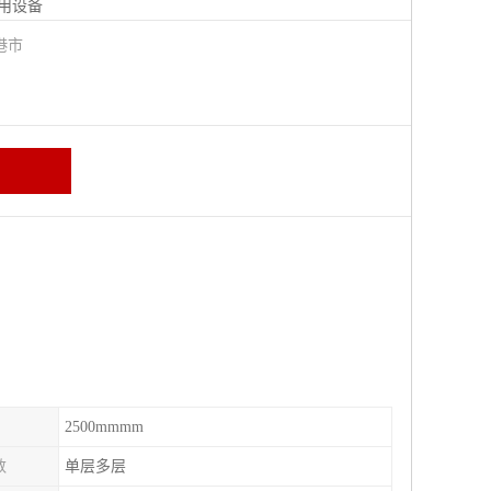
用设备
港市
2500mmmm
数
单层多层