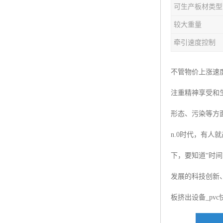
可生产板材类型
塑料板材生产线
较大重量
碳晶板生产线
牵引速度控制
长城板设备
不管物价上涨速
PET片材设备
注重精神享受和
树脂瓦设备
形态、污染等方
琉璃瓦设备
n.0时代，有人
塑料中空模板机器
下，要知道“时
管材生产线
发展的科技创新、
板挤出设备_pv