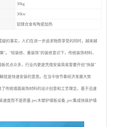
30kg
30kw
铝镁合金有陶瓷加热
置疑的事实，人们在进一步追求物质享受的同时，越来越
果”。“轻装修、重装饰”的装修意识下，传统装饰材料、
墙板优点众多，行业内更是凭借安装简易誓要开创“快装”
上理解就是快速安装的意思。在当今快节奏经济发展大势
破了传统墙面装饰材料的设计创意和工艺理念，基于迅速
度而不是质量.pvc木塑护墙板设备_pvc集成快装护墙