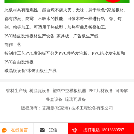
此板材具有阻燃性，能自熄不虞火灾，无味，属于绿色*家居板材。
都有防潮、防霉、不吸水的性能。可像木材一样进行钻、锯、钉、
刨、粘等加工。可适用于热成型，加热弯曲及折叠加工.
PVC结皮发泡板材生产设备_家具板、广告板生产线
制作工艺
按制作工艺PVC发泡板可分为PVC共挤发泡板、PVC结皮发泡板和
PVC自由发泡板
碳晶板设备?木饰面板生产线
管材生产线 树脂瓦设备 塑料中空模板机器 PET片材设备 可降解
餐盒设备 琉璃瓦设备
版权所有：艾斯曼(张家港) 技术工程设备有限公司
在线留言
短信
拔打电话 18013639597