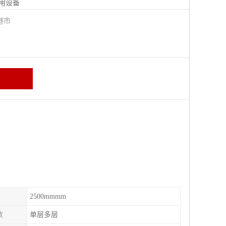
用设备
港市
2500mmmm
数
单层多层