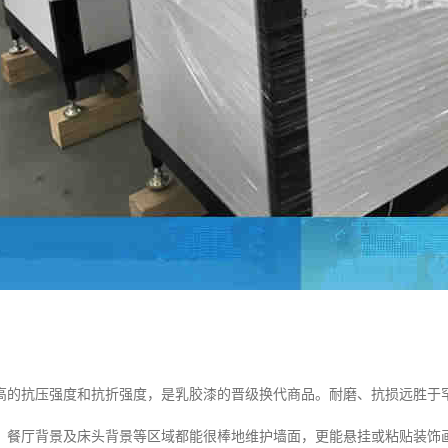
高的抗压强度和抗折强度，是乳胶漆的晋级换代商品。耐磨、抗损远胜于
、餐厅背景及床头背景等区域都能很棒地维护墙面，更能悬挂或粘贴装饰