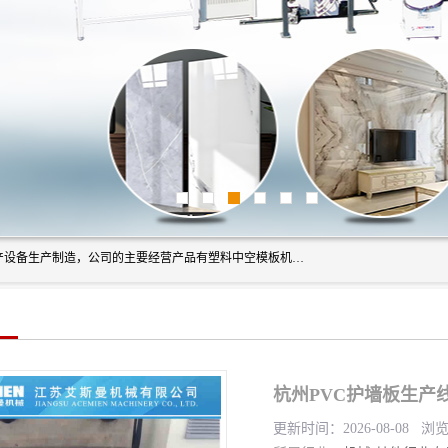
艾斯曼(张家港)技术工程设备有限公司是一家以新型建材生产设备生产制造，公司的主要经营产品有塑料中空模板机器、PET片材设备、可降解餐盒设备、树脂瓦设备、管材生产线、琉璃瓦设备等，艾斯曼机械在国内及国外享有较高盛誉拥有众多长期合作的老客户。
更新时间：2026-08-08 浏