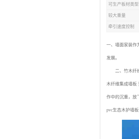
可生产板材类型
塑料板材生产线
较大重量
碳晶板生产线
牵引速度控制
长城板设备
一、墙面家装作
PET片材设备
发展。
树脂瓦设备
二、竹木纤维集
琉璃瓦设备
木纤维集成墙板
塑料中空模板机器
作中的沉重，放
管材生产线
pvc生态木护墙