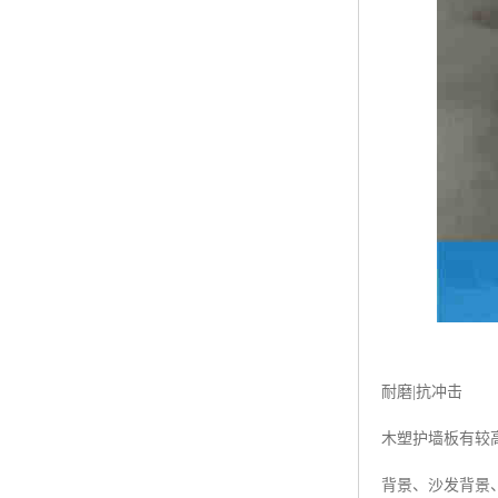
耐磨|抗冲击
木塑护墙板有较
背景、沙发背景