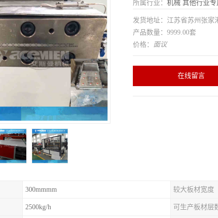
所属行业：
机械
其他行业专
发货地址：江苏省苏州张家
产品数量：9999.00套
价格：
面议
在线留言
300mmmm
较大板材宽度
2500kg/h
可生产板材层