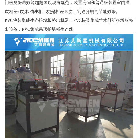
门检测保温效能超越国度现有规范，装置房间和普通板装置室内温
度相差7度;和油漆相比更是相差10度，到达分明的节能效果。
PVC快装集成生态护墙板挤出机器，PVC快装集成竹木纤维护墙板挤
出设备，PVC集成吊顶护墙板生产线