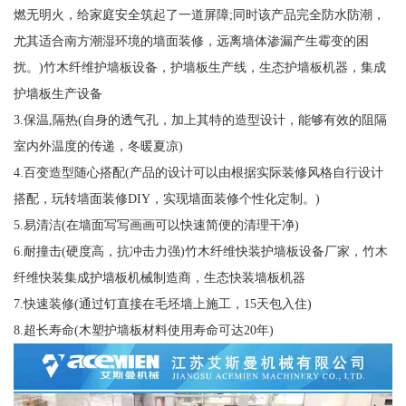
燃无明火，给家庭安全筑起了一道屏障;同时该产品完全防水防潮，
尤其适合南方潮湿环境的墙面装修，远离墙体渗漏产生霉变的困
扰。)竹木纤维护墙板设备，护墙板生产线，生态护墙板机器，集成
护墙板生产设备
3.保温,隔热(自身的透气孔，加上其特的造型设计，能够有效的阻隔
室内外温度的传递，冬暖夏凉)
4.百变造型随心搭配(产品的设计可以由根据实际装修风格自行设计
搭配，玩转墙面装修DIY，实现墙面装修个性化定制。)
5.易清洁(在墙面写写画画可以快速简便的清理干净)
6.耐撞击(硬度高，抗冲击力强)竹木纤维快装护墙板设备厂家，竹木
纤维快装集成护墙板机械制造商，生态快装墙板机器
7.快速装修(通过钉直接在毛坯墙上施工，15天包入住)
8.超长寿命(木塑护墙板材料使用寿命可达20年)