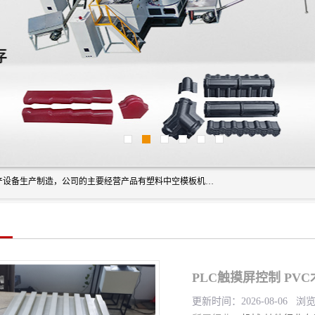
艾斯曼(张家港)技术工程设备有限公司是一家以新型建材生产设备生产制造，公司的主要经营产品有塑料中空模板机器、PET片材设备、可降解餐盒设备、树脂瓦设备、管材生产线、琉璃瓦设备等，艾斯曼机械在国内及国外享有较高盛誉拥有众多长期合作的老客户。
PLC触摸屏控制 PVC木
更新时间：2026-08-06 浏