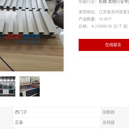
所属行业：
机械
其他行业专
发货地址：江苏省苏州张家
产品数量：10.00个
价格：￥
230000.00
元/个 起
在线留言
西门子
接触器
正泰
变频器