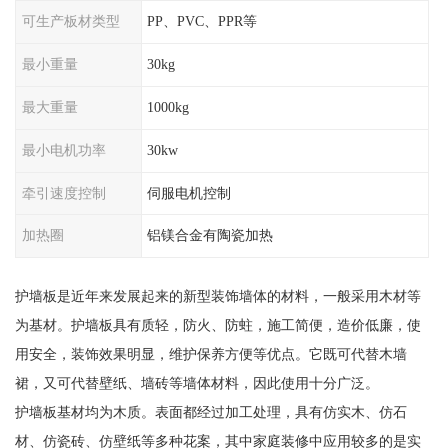
可生产板材类型
PP、PVC、PPR等
最小重量
30kg
最大重量
1000kg
最小电机功率
30kw
牵引速度控制
伺服电机控制
加热圈
铝镁合金有陶瓷加热
护墙板是近年来发展起来的新型装饰墙体的材料，一般采用木材等
为基材。护墙板具有质轻，防火、防蛀，施工简便，造价低廉，使
用安全，装饰效果明显，维护保养方便等优点。它既可代替木墙
裙，又可代替壁纸、墙砖等墙体材料，因此使用十分广泛。
护墙板基材均为木质。表面都经过加工处理，具有仿实木、仿石
材、仿瓷砖、仿壁纸等多种花案，其中家庭装修中应用较多的是实