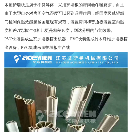
木塑护墙板是属于不良导体，采用护墙板的房间会冬暖夏凉，而且
由于木塑自身对房间空气湿度可以起到调理作用，经国度级威望部
门检测保温效能超越国度现有规范，装置房间和普通板装置室内温
度相差7度;和油漆相比更是相差10度，到达分明的节能效果。
PVC快装集成生态护墙板挤出机器，PVC快装集成竹木纤维护墙板挤
出设备，PVC集成吊顶护墙板生产线