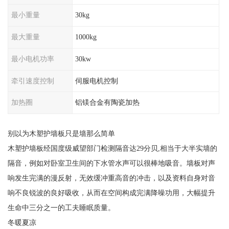
最小重量
30kg
最大重量
1000kg
最小电机功率
30kw
牵引速度控制
伺服电机控制
加热圈
铝镁合金有陶瓷加热
别以为木塑护墙板只是墙那么简单
木塑护墙板经国度级威望部门检测隔音达29分贝,相当于大半实墙的
隔音，例如对卧室卫生间的下水管水声可以很棒地吸音。墙板对声
响发生完满的漫反射，无效缓冲重高音的冲击，以及资料自身对音
响不良锐波的良好吸收，从而在空间构成完满降噪功用，大幅提升
生命中三分之一的工夫睡眠质量。
冬暖夏凉