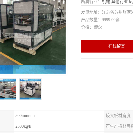
所属行业：
机械
其他行业专
发货地址：江苏省苏州张家
产品数量：9999.00套
价格：
面议
在线留言
300mmmm
较大板材宽度
2500kg/h
可生产板材层