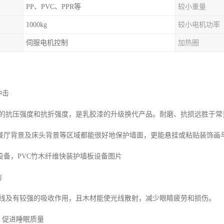
PP、PVC、PPR等
较小重量
1000kg
较小电机功率
伺服电机控制
加热圈
冲击
抗压强度和抗折强度，是乳胶漆的升级换代产品。耐磨、抗损远胜于常
餐厅背景及床头背景等区域都能很好地保护墙面，更能悬挂或粘贴装饰画与
设备，PVC竹木纤维快装护墙板设备图片
防
及有较强的吸收作用，且木材能使光线散射，减少眼睛疲劳和损伤。
促进睡眠质量