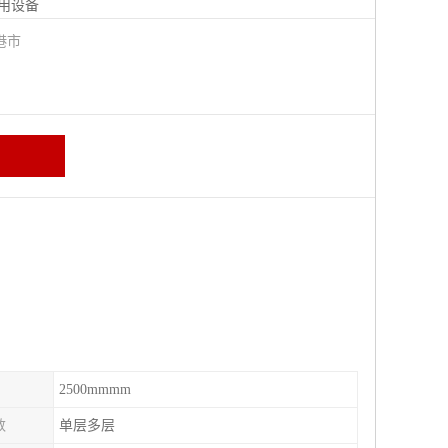
用设备
港市
2500mmmm
数
单层多层