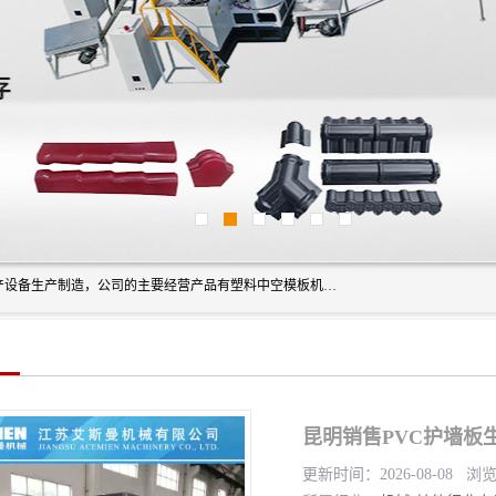
艾斯曼(张家港)技术工程设备有限公司是一家以新型建材生产设备生产制造，公司的主要经营产品有塑料中空模板机器、PET片材设备、可降解餐盒设备、树脂瓦设备、管材生产线、琉璃瓦设备等，艾斯曼机械在国内及国外享有较高盛誉拥有众多长期合作的老客户。
昆明销售PVC护墙板
更新时间：2026-08-08 浏