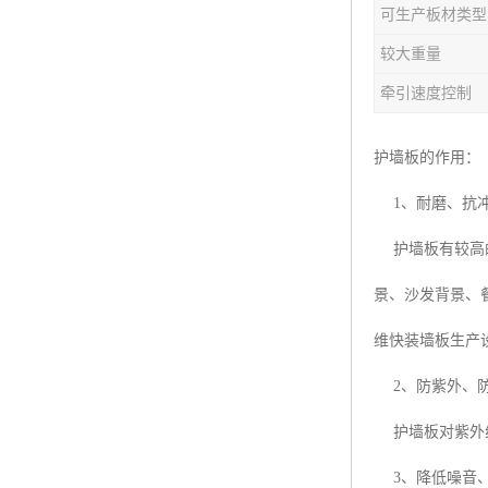
可生产板材类型
塑料板材生产线
较大重量
碳晶板生产线
牵引速度控制
长城板设备
护墙板的作用：
PET片材设备
1、耐磨、抗
树脂瓦设备
护墙板有较高的
琉璃瓦设备
景、沙发背景、
塑料中空模板机器
维快装墙板生产
管材生产线
2、防紫外、
护墙板对紫外线
3、降低噪音、