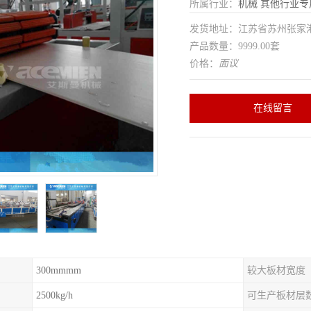
所属行业：
机械
其他行业专
发货地址：江苏省苏州张家
产品数量：9999.00套
价格：
面议
在线留言
300mmmm
较大板材宽度
2500kg/h
可生产板材层