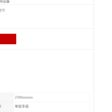
用设备
港市
2500mmmm
数
单层多层