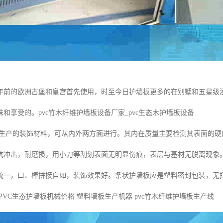
年前的欧洲古堡和皇宫首先使用，时至今日护墙板更多的在别墅和五星级
和享受的。pvc竹木纤维护墙板设备厂家_pvc生态木护墙板设备
产的装饰材料，可从内外两方面进行。其内在质量主要检测其表面的硬
抗冲击，耐磨损，用小刀等刮划表面无明显伤痕，表层与基材无脱离现象
统一，口、棒拼接自如，装饰效果好。条状护墙板应是塑料密封包装，无
PVC生态护墙板机械价格 塑料墙板生产机器 pvc竹木纤维护墙板生产线