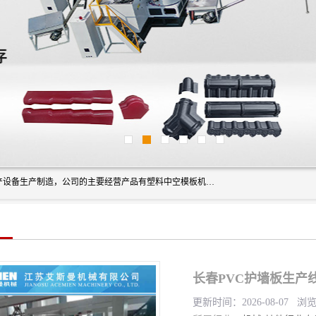
艾斯曼(张家港)技术工程设备有限公司是一家以新型建材生产设备生产制造，公司的主要经营产品有塑料中空模板机器、PET片材设备、可降解餐盒设备、树脂瓦设备、管材生产线、琉璃瓦设备等，艾斯曼机械在国内及国外享有较高盛誉拥有众多长期合作的老客户。
长春PVC护墙板生产
更新时间：2026-08-07 浏