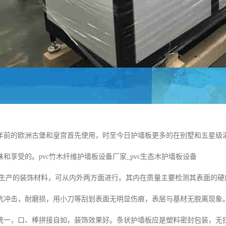
年前的欧洲古堡和皇宫首先使用，时至今日护墙板更多的在别墅和五星级
和享受的。pvc竹木纤维护墙板设备厂家_pvc生态木护墙板设备
产的装饰材料，可从内外两方面进行。其内在质量主要检测其表面的硬
抗冲击，耐磨损，用小刀等刮划表面无明显伤痕，表层与基材无脱离现象
统一，口、棒拼接自如，装饰效果好。条状护墙板应是塑料密封包装，无