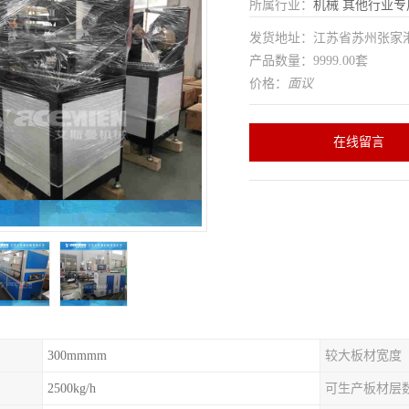
所属行业：
机械
其他行业专
发货地址：江苏省苏州张家
产品数量：9999.00套
价格：
面议
在线留言
300mmmm
较大板材宽度
2500kg/h
可生产板材层