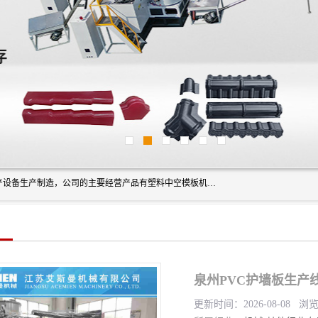
艾斯曼(张家港)技术工程设备有限公司是一家以新型建材生产设备生产制造，公司的主要经营产品有塑料中空模板机器、PET片材设备、可降解餐盒设备、树脂瓦设备、管材生产线、琉璃瓦设备等，艾斯曼机械在国内及国外享有较高盛誉拥有众多长期合作的老客户。
更新时间：2026-08-08 浏