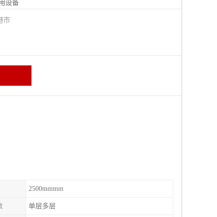
用设备
港市
2500mmmm
数
单层多层