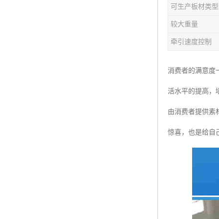
可生产板材类型
塑料板材生产线
较大重量
碳晶板生产线
牵引速度控制
长城板设备
消费者的满意度
PET片材设备
活水平的提高，
树脂瓦设备
由消费者提供素
琉璃瓦设备
惊喜，也是给自己
塑料中空模板机器
管材生产线