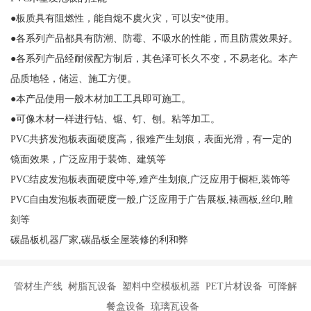
●板质具有阻燃性，能自熄不虞火灾，可以安*使用。
●各系列产品都具有防潮、防霉、不吸水的性能，而且防震效果好。
●各系列产品经耐候配方制后，其色泽可长久不变，不易老化。本产
品质地轻，储运、施工方便。
●本产品使用一般木材加工工具即可施工。
●可像木材一样进行钻、锯、钉、刨。粘等加工。
PVC共挤发泡板表面硬度高，很难产生划痕，表面光滑，有一定的
镜面效果，广泛应用于装饰、建筑等
PVC结皮发泡板表面硬度中等,难产生划痕,广泛应用于橱柜,装饰等
PVC自由发泡板表面硬度一般,广泛应用于广告展板,裱画板,丝印,雕
刻等
碳晶板机器厂家,碳晶板全屋装修的利和弊
管材生产线 树脂瓦设备 塑料中空模板机器 PET片材设备 可降解
餐盒设备 琉璃瓦设备