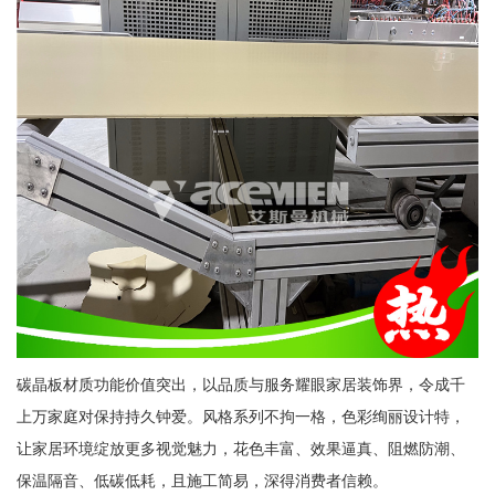
碳晶板材质功能价值突出，以品质与服务耀眼家居装饰界，令成千
上万家庭对保持持久钟爱。风格系列不拘一格，色彩绚丽设计特，
让家居环境绽放更多视觉魅力，花色丰富、效果逼真、阻燃防潮、
保温隔音、低碳低耗，且施工简易，深得消费者信赖。