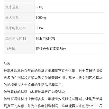
最小重量
30kg
最大重量
1000kg
最小电机功率
30kw
牵引速度控制
伺服电机控制
加热圈
铝镁合金有陶瓷加热
品质
护墙板后爲数百年前的欧洲古堡和皇宫首先运用，时至昔日护墙板
更多的在别墅和五星级酒店失掉普遍使用，赋予古典文明艺术精华
的护墙板是人士追求的生活品尝和享用。
传统装修的弊端由木塑护墙板厂为您诉说
传统家居建材行业弊端多多，谁能有效克服这些弊端，让消费者得
到真正的实惠，并为合作者创造利润，谁就能再未来的行业中占尽