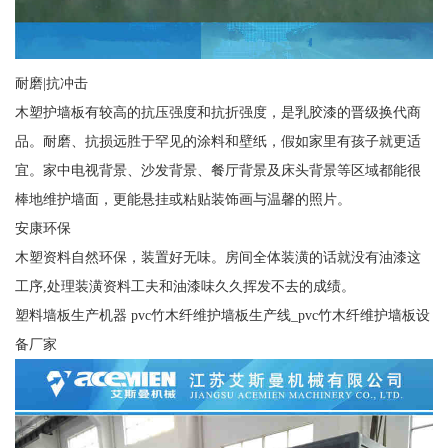
耐磨|抗冲击
木塑护墙板有较高的抗压强度和抗折强度，是乳胶漆的晋级换代商
品。耐磨、抗损远胜于罕见的涂料和壁纸，假如家里有孩子就更适
宜。家中电视背景、沙发背景、餐厅背景及床头背景等区域都能很
棒地维护墙面，更能悬挂或粘贴装饰画与温馨的照片。
安康环保
木塑资料自然环保，装置好无味。房间全体装潢的话就没有油漆这
工序,处理装潢资料工夫和油漆味久久挥发不去的成绩。
塑料墙板生产机器 pvc竹木纤维护墙板生产线_pvc竹木纤维护墙板设
备厂家