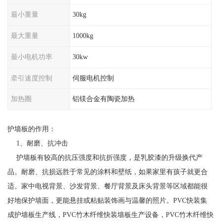
最小重量
30kg
最大重量
1000kg
最小电机功率
30kw
牵引速度控制
伺服电机控制
加热圈
铝镁合金有陶瓷加热
护墙板的作用：
1、耐磨、抗冲击
护墙板有较高的抗压强度和抗折强度，是乳胶漆的升级换代产
品。耐磨、抗损远胜于常见的涂料和壁纸，如果家里有孩子就更合
适。家中电视背景、沙发背景、餐厅背景及床头背景等区域都能很
好地保护墙面，更能悬挂或粘贴装饰画与温馨的照片。PVC快装集
成护墙板生产线，PVC竹木纤维快装墙板生产设备，PVC竹木纤维快