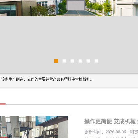
艾斯曼(张家港)技术工程设备有限公司是一家以新型建材生产设备生产制造，公司的主要经营产品有塑料中空模板机器、PET片材设备、可降解餐盒设备、树脂瓦设备、管材生产线、琉璃瓦设备等，艾斯曼机械在国内及国外享有较高盛誉拥有众多长期合作的老客户。
操作更简便 艾成机械
更新时间：2026-08-06 浏