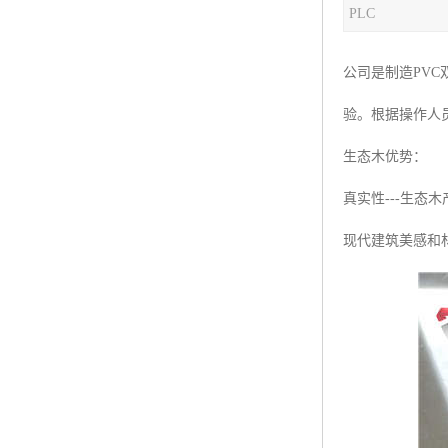
PLC
塑料板材生产线
碳晶板生产线
公司是制造PV
长城板设备
验。根据操作人
PET片材设备
生态木优势：
树脂瓦设备
真实性---生
现代建筑美感和
琉璃瓦设备
塑料中空模板机器
管材生产线