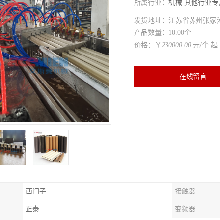
所属行业：
机械
其他行业专
发货地址：江苏省苏州张家
产品数量：10.00个
价格：￥
230000.00
元/个 起
在线留言
西门子
接触器
正泰
变频器